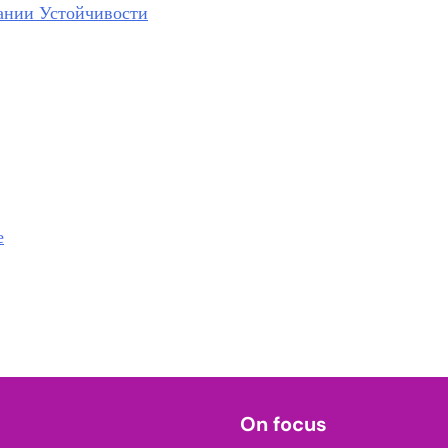
ании Устойчивости
е
On focus