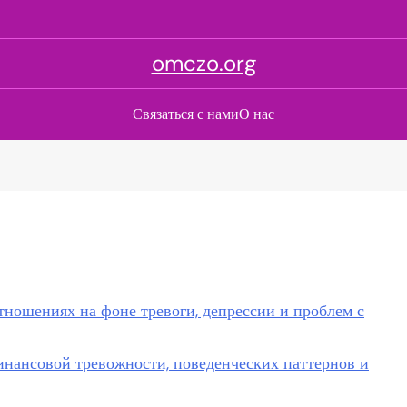
omczo.org
Связаться с нами
О нас
тношениях на фоне тревоги, депрессии и проблем с
нансовой тревожности, поведенческих паттернов и