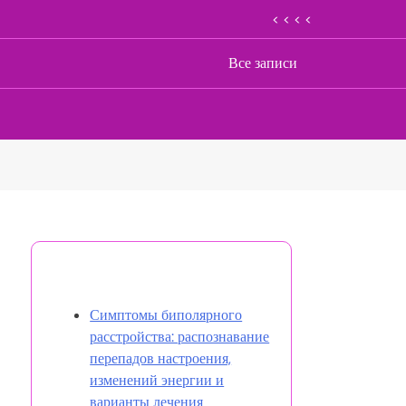
< < < <
Все записи
Открыть случайную запись
Симптомы биполярного
расстройства: распознавание
перепадов настроения,
изменений энергии и
варианты лечения