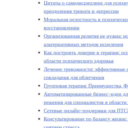
Цитаты о самодисциплине для психи
преодоления тревоги и депрессии
Моральная целостность в психическо
восстановлении
Организованная религия не нужна: ис
альтернативных методов исцеления
Как построить доверие в терапии: ос
области психического здоровья
Лечение тревожности: эффективные с
совладания для облегчения
Групповая терапия: Преимущества, 
Автоматизированные бизнес-идеи дл
решения для специалистов в области
Сетевые онлайн-поддержки для ПТСР
Консультирование по балансу жизни:
снятием стресса