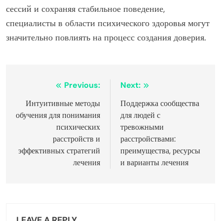
сессий и сохраняя стабильное поведение,
специалисты в области психического здоровья могут
значительно повлиять на процесс создания доверия.
Post
Previous:
Next:
navigation
Интуитивные методы
Поддержка сообщества
обучения для понимания
для людей с
психических
тревожными
расстройств и
расстройствами:
эффективных стратегий
преимущества, ресурсы
лечения
и варианты лечения
LEAVE A REPLY