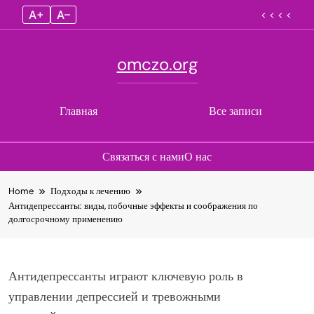
A+
A–
< < < <
omczo.org
Главная
Все записи
Связаться с нами
О нас
Skip
Home
Подходы к лечению
to
Антидепрессанты: виды, побочные эффекты и соображения по
content
долгосрочному применению
Антидепрессанты играют ключевую роль в
управлении депрессией и тревожными