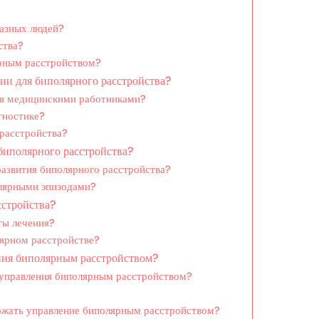
разных людей?
ства?
рным расстройством?
ии для биполярного расстройства?
ся медицинскими работниками?
гностике?
расстройства?
биполярного расстройства?
развития биполярного расстройства?
олярными эпизодами?
сстройства?
ты лечения?
лярном расстройстве?
ния биполярным расстройством?
 управления биполярным расстройством?
ержать управление биполярным расстройством?