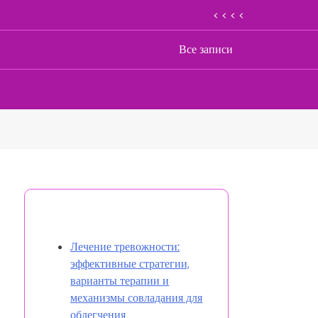
< < < <
Все записи
Открыть случайную запись
Лечение тревожности:
эффективные стратегии,
варианты терапии и
механизмы совладания для
облегчения