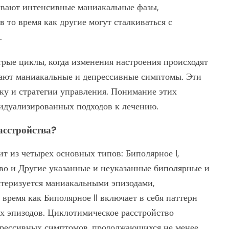
ывают интенсивные маниакальные фазы,
 то время как другие могут сталкиваться с
.
рые циклы, когда изменения настроения происходят
тают маниакальные и депрессивные симптомы. Эти
ку и стратегии управления. Понимание этих
видуализированных подходов к лечению.
асстройства?
т из четырех основных типов: Биполярное I,
тво и Другие указанные и неуказанные биполярные и
ктеризуется маниакальными эпизодами,
время как Биполярное II включает в себя паттерн
х эпизодов. Циклотимическое расстройство
рессивных симптомов, продолжающихся не менее