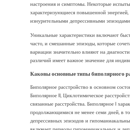
настроения и симптомы. Некоторые испыт
характеризующиеся повышенной энергией, в
изнурительными депрессивными эпизодами
Уникальные характеристики включают быст
часто, и смешанные эпизоды, которые соче
вариации значительно влияют на диагности
различий имеет важное значение для инди
Каковы основные типы биполярного р
Биполярное расстройство в основном состои
Биполярное II, Циклотимическое расстройс
связанные расстройства. Биполярное I хара
продолжающимися не менее семи дней, в то 
депрессивных эпизодов и гипоманиакальны
включает периоды гипоманиакальных и деп