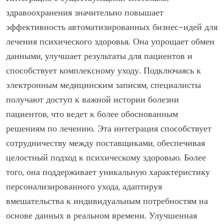
функции позволяют создавать адаптированные планы
лечения, значительно улучшая результаты для
пациентов. Кроме того, интеграция с носимой
технологией предоставляет уникальные сведения о
поведении пользователей, способствуя проактивному
управлению психическим здоровьем. Использование
искусственного интеллекта в этих решениях
обеспечивает непрерывное обучение и адаптацию,
гарантируя актуальность и эффективность в быстро
меняющейся среде.
Как интеграция с существующими системами
здравоохранения повышает эффективность?
Интеграция с существующими системами
здравоохранения значительно повышает