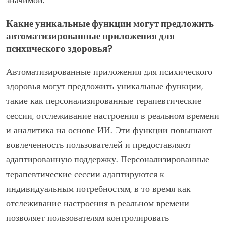
значимой.
Какие уникальные функции могут предложить
автоматизированные приложения для
психического здоровья?
Автоматизированные приложения для психического
здоровья могут предложить уникальные функции,
такие как персонализированные терапевтические
сессии, отслеживание настроения в реальном времени
и аналитика на основе ИИ. Эти функции повышают
вовлеченность пользователей и предоставляют
адаптированную поддержку. Персонализированные
терапевтические сессии адаптируются к
индивидуальным потребностям, в то время как
отслеживание настроения в реальном времени
позволяет пользователям контролировать