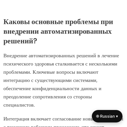
здоровья для всех групп населения.
Какие новые технологии формируют будущее
лечения психического здоровья?
Автоматизированные бизнес-идеи
революционизируют лечение психического здоровья
с помощью технологий, таких как терапия на основе
ИИ, платформы телемедицины и приложения для
психического здоровья. Эти инновации повышают
доступность, персонализацию и эффективность в
предоставлении услуг. Алгоритмы ИИ анализируют
данные пациентов, чтобы предоставить
адаптированные вмешательства, в то время как
телемедицина расширяет доступ к недостаточно
🌐 Russian ▾
обслуживаемым группам. Приложения для