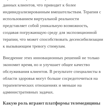
данных клиентов, что приводит к более
индивидуализированным вмешательствам. Терапия с
использованием виртуальной реальности
представляет собой уникальную возможность,
создавая погружающую среду для экспозиционной
терапии, что может способствовать десенсибилизации
к вызывающим тревогу стимулам.
Внедрение этих инновационных решений не только
экономит время, но и улучшает общее качество
обслуживания клиентов. В результате специалисты в
области здоровья могут больше сосредоточиться на
терапевтических отношениях и меньше на
административных задачах.
Какую роль играют платформы телемедицины