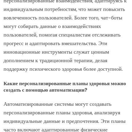
персонализированные взаимодействия, адаптируясь к
индивидуальным потребностям, что может повысить
вовлеченность пользователей. Более того, чат-боты
могут собирать данные о взаимодействиях
пользователей, помогая специалистам отслеживать
прогресс и адаптировать вмешательства. Эти
инновационные инструменты служат ценным
дополнением к традиционной терапии, делая
поддержку психического здоровья более доступной.
Какие персонализированные планы здоровья можно
создать с помощью автоматизации?
Автоматизированные системы могут создавать
персонализированные планы здоровья, анализируя
индивидуальные данные и предпочтения. Эти планы
часто включают адаптированные физические