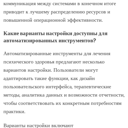
эффективность автоматизированных бизнес-идей для
лечения психического здоровья. Она упрощает обмен
данными, улучшает результаты для пациентов и
способствует комплексному уходу. Подключаясь к
электронным медицинским записям, специалисты
получают доступ к важной истории болезни
пациентов, что ведет к более обоснованным
решениям по лечению. Эта интеграция способствует
сотрудничеству между поставщиками, обеспечивая
целостный подход к психическому здоровью. Более
того, она поддерживает уникальную характеристику
персонализированного ухода, адаптируя
вмешательства к индивидуальным потребностям на
основе данных в реальном времени. Улучшенная
коммуникация между системами в конечном итоге
приводит к лучшему распределению ресурсов и