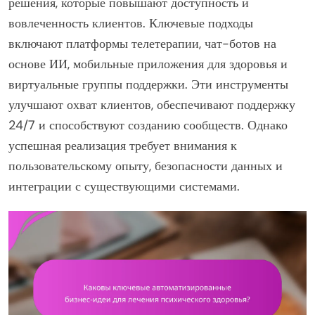
решения, которые повышают доступность и
вовлеченность клиентов. Ключевые подходы
включают платформы телетерапии, чат-ботов на
основе ИИ, мобильные приложения для здоровья и
виртуальные группы поддержки. Эти инструменты
улучшают охват клиентов, обеспечивают поддержку
24/7 и способствуют созданию сообществ. Однако
успешная реализация требует внимания к
пользовательскому опыту, безопасности данных и
интеграции с существующими системами.