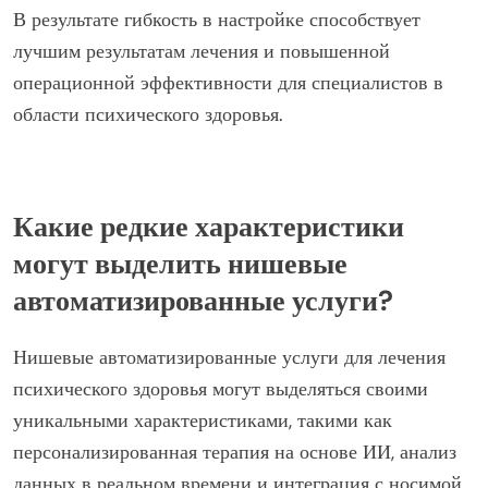
существующим программным обеспечением,
регулируемую продолжительность сессий, выбор
терапевтических подходов и механизмы обратной
связи от клиентов. Эти функции улучшают
пользовательский опыт и повышают вовлеченность
клиентов.
Более того, некоторые инструменты позволяют
использовать уникальные характеристики, такие как
многоязычная поддержка или настраиваемый
терапевтический контент. Эти опции гарантируют,
что специалисты в области здоровья могут
эффективно адаптировать инструменты к своему
разнообразному клиентскому составу.
В результате гибкость в настройке способствует