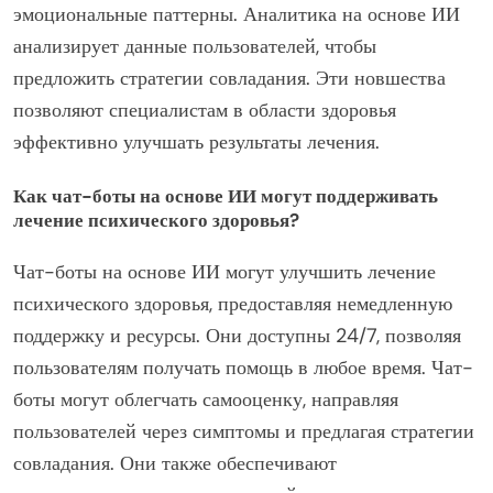
эмоциональные паттерны. Аналитика на основе ИИ
анализирует данные пользователей, чтобы
предложить стратегии совладания. Эти новшества
позволяют специалистам в области здоровья
эффективно улучшать результаты лечения.
Как чат-боты на основе ИИ могут поддерживать
лечение психического здоровья?
Чат-боты на основе ИИ могут улучшить лечение
психического здоровья, предоставляя немедленную
поддержку и ресурсы. Они доступны 24/7, позволяя
пользователям получать помощь в любое время. Чат-
боты могут облегчать самооценку, направляя
пользователей через симптомы и предлагая стратегии
совладания. Они также обеспечивают