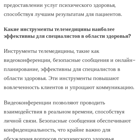
предоставлении услуг психического здоровья,
способствуя лучшим результатам для пациентов.
Какие инструменты телемедицины наиболее
эффективны для специалистов в области здоровья?
Инструменты телемедицины, такие как
видеоконференции, безопасные сообщения и онлайн-
планирование, эффективны для специалистов в
области здоровья. Эти инструменты повышают
вовлеченность клиентов и упрощают коммуникацию.
Видеоконференции позволяют проводить
взаимодействия в реальном времени, способствуя
личной связи. Безопасные сообщения обеспечивают
конфиденциальность, что крайне важно для
обсуждения вопросов психического здоровья.