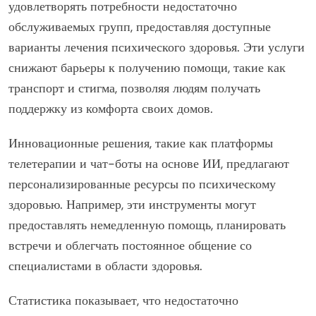
Нишевые автоматизированные услуги для лечения
психического здоровья могут выделяться своими
уникальными характеристиками, такими как
персонализированная терапия на основе ИИ, анализ
данных в реальном времени и интеграция с носимой
медицинской технологией. Эти характеристики
повышают вовлеченность пользователей и
эффективность лечения. Кроме того, услуги,
предлагающие многоязычную поддержку и культурно
адаптированный контент, выделяются на
разнообразном рынке. Возможность предоставления
автоматизированных последующих действий и
напоминаний о встречах — еще одна редкая
характеристика, которая улучшает соблюдение
клиентами планов лечения.