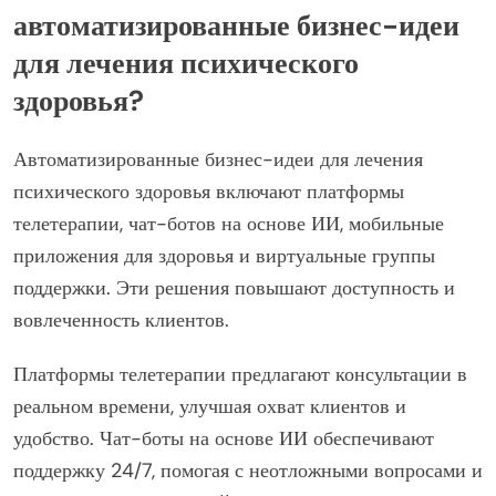
автоматизированные бизнес-идеи
для лечения психического
здоровья?
Автоматизированные бизнес-идеи для лечения
психического здоровья включают платформы
телетерапии, чат-ботов на основе ИИ, мобильные
приложения для здоровья и виртуальные группы
поддержки. Эти решения повышают доступность и
вовлеченность клиентов.
Платформы телетерапии предлагают консультации в
реальном времени, улучшая охват клиентов и
удобство. Чат-боты на основе ИИ обеспечивают
поддержку 24/7, помогая с неотложными вопросами и