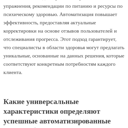
упражнения, рекомендации по питанию и ресурсы по
психическому здоровью. Автоматизация повышает
эффективность, предоставляя актуальные
корректировки на основе отзывов пользователей и
отслеживания прогресса. Этот подход гарантирует,
что специалисты в области здоровья могут предлагать
уникальные, основанные на данных решения, которые
соответствуют конкретным потребностям каждого
клиента.