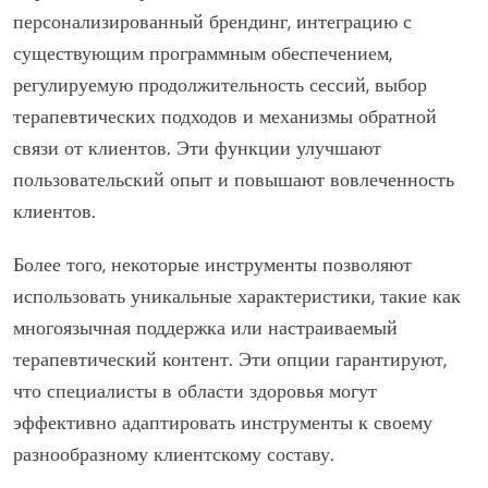
повышенной операционной эффективности.
Какие варианты настройки доступны для
автоматизированных инструментов?
Автоматизированные инструменты для лечения
психического здоровья предлагают несколько
вариантов настройки. Пользователи могут
адаптировать такие функции, как дизайн
пользовательского интерфейса, терапевтические
методы, аналитика данных и возможности отчетности,
чтобы соответствовать их конкретным потребностям
практики.
Варианты настройки включают
персонализированный брендинг, интеграцию с