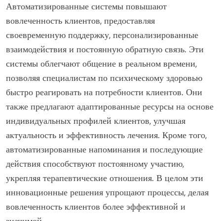
Автоматизированные системы повышают
вовлеченность клиентов, предоставляя
своевременную поддержку, персонализированные
взаимодействия и постоянную обратную связь. Эти
системы облегчают общение в реальном времени,
позволяя специалистам по психическому здоровью
быстро реагировать на потребности клиентов. Они
также предлагают адаптированные ресурсы на основе
индивидуальных профилей клиентов, улучшая
актуальность и эффективность лечения. Кроме того,
автоматизированные напоминания и последующие
действия способствуют постоянному участию,
укрепляя терапевтические отношения. В целом эти
инновационные решения упрощают процессы, делая
вовлеченность клиентов более эффективной и