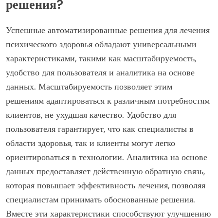
Какие универсальные
характеристики определяют
успешные автоматизированные
решения?
Успешные автоматизированные решения для лечения
психического здоровья обладают универсальными
характеристиками, такими как масштабируемость,
удобство для пользователя и аналитика на основе
данных. Масштабируемость позволяет этим
решениям адаптироваться к различным потребностям
клиентов, не ухудшая качество. Удобство для