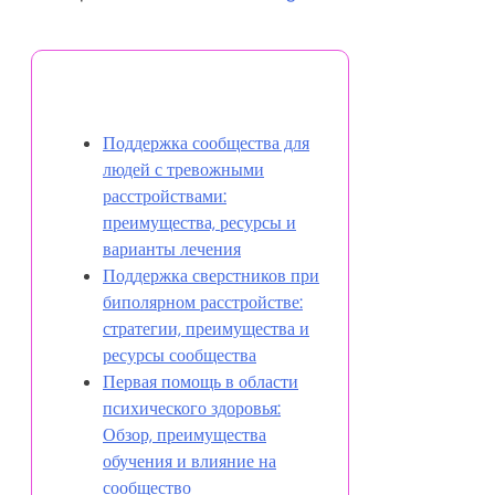
Partner
In cooperation with
I Grow Younger