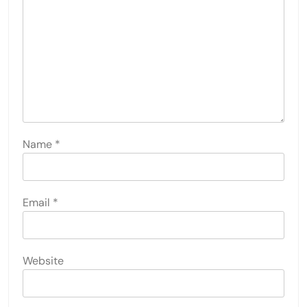
Post
Previous:
Next:
navigation
Тревожные
Обсессивно-
расстройства:
компульсивное
Симптомы, причины и
расстройство: симптомы,
эффективные методы
триггеры и варианты
лечения
лечения
LEAVE A REPLY
Your email address will not be published.
Required
fields are marked
*
Comment
*