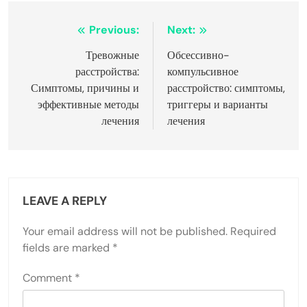
депрессией может значительно улучшить ваш опыт.
Экспертные советы рекомендуют сосредоточиться на
активном участии и открытом общении.
Взаимодействие с другими способствует чувству
принадлежности, что имеет решающее значение для
эмоционального благополучия. Кроме того, деление
личным опытом может предоставить ценные
перспективы и стратегии преодоления трудностей.
Исследования показывают, что участники, активно
участвующие в обсуждениях, сообщают о более
высоком уровне удовлетворенности. Подчеркивание
эмпатии и поддержки внутри группы также может
укрепить связи и способствовать исцелению.