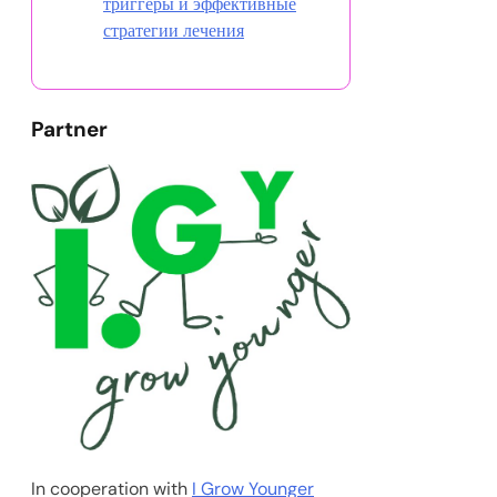
Поддержка сообщества для людей с
тревожными расстройствами:
преимущества, ресурсы и варианты
лечения
30/07/2025
Сетевые онлайн-поддержки для ПТСР:
Преимущества, Доступность и Ресурсы
18/07/2025
Открыть случайную запись
Понимание симптомов
ПТСР: ключевые признаки,
триггеры и эффективные
стратегии лечения