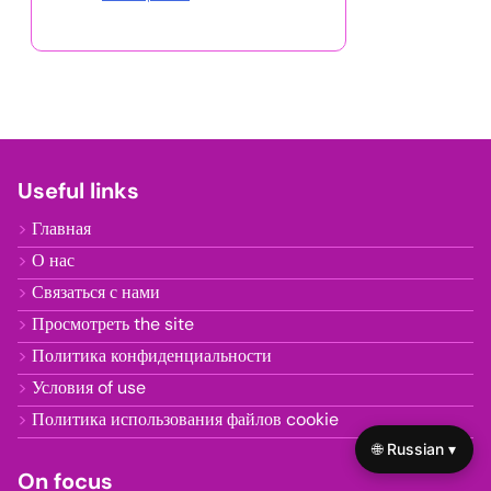
Вам также может понравиться
Поддержка сообщества для
людей с тревожными
расстройствами:
преимущества, ресурсы и
варианты лечения
Поддержка сверстников при
биполярном расстройстве:
стратегии, преимущества и
ресурсы сообщества
Первая помощь в области
психического здоровья:
Обзор, преимущества
обучения и влияние на
сообщество
🌐 Russian ▾