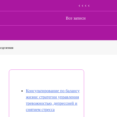
< < < <
Все записи
исцеления
Открыть случайную запись
Консультирование по балансу
жизни: стратегии управления
тревожностью, депрессией и
снятием стресса