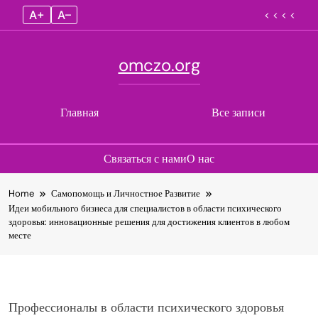
A+
A–
< < < <
omczo.org
Главная
Все записи
Связаться с нами
О нас
Skip
Home
Самопомощь и Личностное Развитие
to
Идеи мобильного бизнеса для специалистов в области психического
content
здоровья: инновационные решения для достижения клиентов в любом
месте
Профессионалы в области психического здоровья