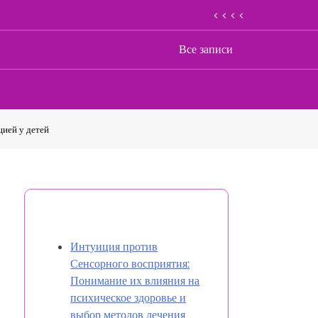
< < < <
Все записи
цией у детей
Открыть случайную запись
Интуиция против
Сенсорного восприятия:
Понимание их влияния на
психическое здоровье и
выбор методов лечения