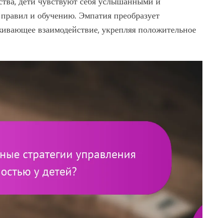
тва, дети чувствуют себя услышанными и
 правил и обучению. Эмпатия преобразует
живающее взаимодействие, укрепляя положительное