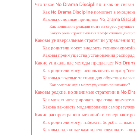
Что такое No Drama Discipline и как он связан
Как No Drama Discipline помогает в эмоцион
Каковы основные принципы No Drama Discipl
Как понимание реакции мозга на стресс улучшае
Какую роль играет эмпатия в эффективной дисци
Каковы универсальные стратегии управления т
Как родители могут внедрить техники споко
Каковы преимущества установления распоряд
Какие уникальные методы предлагает No Drama
Как родители могут использовать подход “свя
Каковы ключевые техники для обучения навы
Как ролевые игры могут улучшить понимание?
Каковы редкие, но значимые стратегии в No Dr
Как можно интегрировать практики внимател
Какова важность моделирования саморегуляц
Какие распространенные ошибки совершают ро
Как родители могут избежать борьбы за влас
Каковы подводные камни непоследовательног