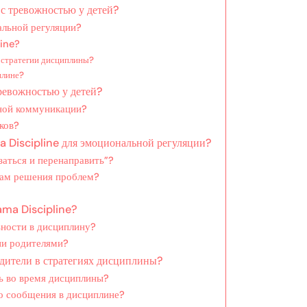
 с тревожностью у детей?
альной регуляции?
ine?
т стратегии дисциплины?
плине?
ревожностью у детей?
йной коммуникации?
ков?
 Discipline для эмоциональной регуляции?
заться и перенаправить”?
кам решения проблем?
ama Discipline?
ьности в дисциплину?
ии родителями?
дители в стратегиях дисциплины?
ть во время дисциплины?
о сообщения в дисциплине?