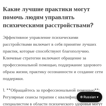
Какую роль играет личное повествование в
борьбе со стигмой?
Личное повествование играет важную роль в борьбе
со стигмой, гуманизируя психические расстройства.
Обмен личными переживаниями способствует
эмпатии и пониманию, бросая вызов заблуждениям.
Это дает возможность людям соединяться, снижая
изоляцию и поощряя открытый диалог. В результате
повествование способствует принятию и
поддерживает адвокацию психического здоровья, в
конечном итоге приводя к изменениям в обществе.
🌐 Russian ▾
Какие лучшие практики могут