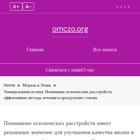
A+
A–
< < < <
omczo.org
Главная
Все записи
Связаться с нами
О нас
Skip
Home
Мораль и Этика
to
Универсальная истина: Понимание психических расстройств,
content
эффективные методы лечения и преодоление стигмы
Понимание психических расстройств имеет
решающее значение для улучшения качества жизни и