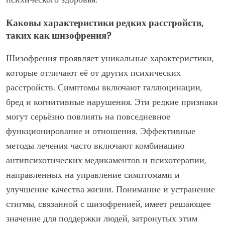
существует. Синдром Капгра заставляет людей
верить, что знакомые люди были заменены
самозванцами. Синдром Алисы в стране чудес влияет
на восприятие образа тела и размера.
Осведомлённость о этих расстройствах может помочь
снизить стигму и улучшить понимание сложностей
психического здоровья.
Каковы характеристики редких расстройств,
таких как шизофрения?
Шизофрения проявляет уникальные характеристики,
которые отличают её от других психических
расстройств. Симптомы включают галлюцинации,
бред и когнитивные нарушения. Эти редкие признаки
могут серьёзно повлиять на повседневное