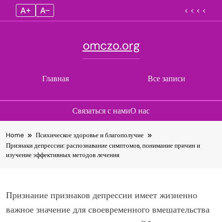
A+
A–
< < < <
omczo.org
Главная
Все записи
Связаться с нами
О нас
Skip
Home
Психическое здоровье и благополучие
to
Признаки депрессии: распознавание симптомов, понимание причин и
content
изучение эффективных методов лечения
Признание признаков депрессии имеет жизненно
важное значение для своевременного вмешательства